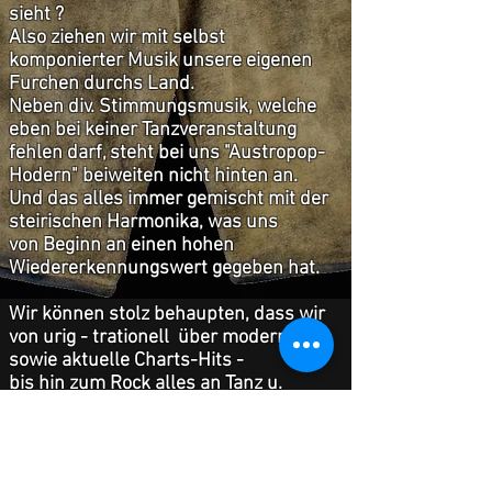
sieht ?
Also ziehen wir mit selbst
komponierter Musik unsere eigenen
Furchen durchs Land.
Neben div. Stimmungsmusik, welche
eben bei keiner Tanzveranstaltung
fehlen darf, steht bei uns "Austropop-
Hodern" beiweiten nicht hinten an.
Und das alles immer gemischt mit der
steirischen Harmonika, was uns
von Beginn an einen hohen
Wiedererkennungswert gegeben hat.
Wir können stolz behaupten, dass wir
von urig - trationell über modern,
sowie aktuelle Charts-Hits -
bis hin zum Rock alles an Tanz u.
Stimmungsmusik abdecken.
Und das mit Stimmungsgarantie !!!
Wir freuen uns darauf, deine bzw. eure