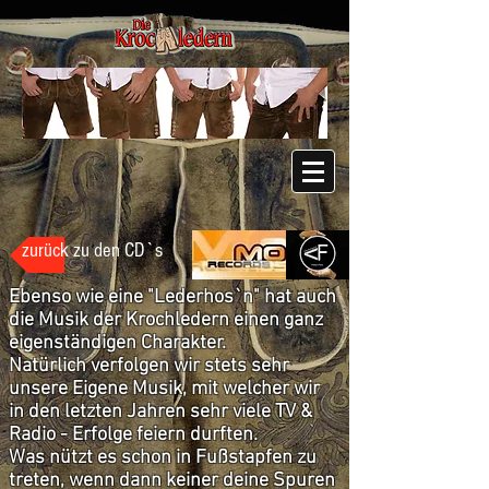
zurück zu den CD`s
Ebenso wie eine "Lederhos`n" hat auch
die Musik der Krochledern einen ganz
eigenständigen Charakter.
Natürlich verfolgen wir stets sehr
unsere Eigene Musik, mit welcher wir
in den letzten Jahren sehr viele TV &
Radio - Erfolge feiern durften.
Was nützt es schon in Fußstapfen zu
treten, wenn dann keiner deine Spuren